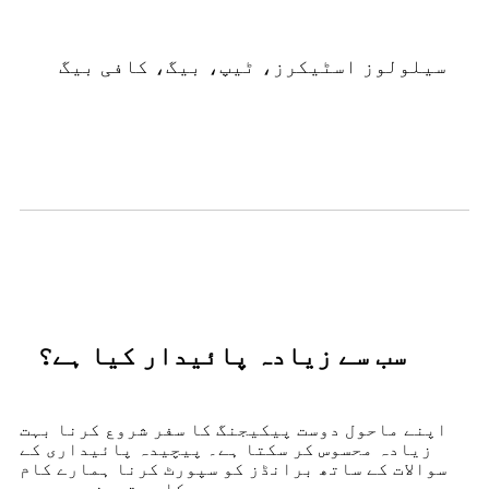
سیلولوز اسٹیکرز، ٹیپ، بیگ، کافی بیگ
سب سے زیادہ پائیدار کیا ہے؟
اپنے ماحول دوست پیکیجنگ کا سفر شروع کرنا بہت
زیادہ محسوس کر سکتا ہے۔ پیچیدہ پائیداری کے
سوالات کے ساتھ برانڈز کو سپورٹ کرنا ہمارے کام
کا بہترین حصہ ہے۔