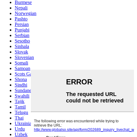
Burmese
Nepali
Norwegian
Pashto
Persian
Punjabi
Serbian
Sesotho
Sinhala
Slovak
Slovenian
Somali
Samoan
Scots Gaelic
Shona
Sindhi
Sundanese
Swahili
Tajik
Tamil
Telugu
Thai
Ukrainian
Urdu
Uzbek