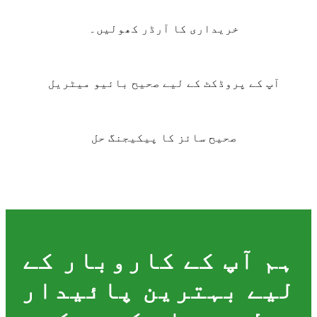
خریداری کا آرڈر کھولیں۔
آپ کے پروڈکٹ کے لیے صحیح بائیو میٹریل
صحیح سائز کا پیکیجنگ حل
ہم آپ کے کاروبار کے
لیے بہترین پائیدار