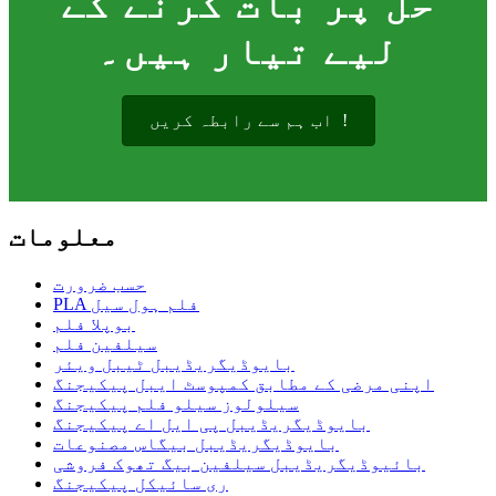
حل پر بات کرنے کے
لیے تیار ہیں۔
اب ہم سے رابطہ کریں!
معلومات
حسب ضرورت
PLA فلم ہول سیل
بوپلا فلم
سیلفین فلم
بایوڈیگریڈیبل ٹیبل ویئر
اپنی مرضی کے مطابق کمپوسٹ ایبل پیکیجنگ
سیلولوز سیلو فلم پیکیجنگ
بایوڈیگریڈیبل پی ایل اے پیکیجنگ
بایوڈیگریڈیبل بیگاس مصنوعات
بائیوڈیگریڈیبل سیلفین بیگ تھوک فروشی
ری سائیکل پیکیجنگ