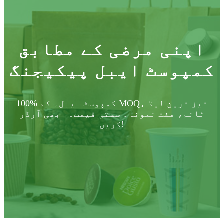
اپنی مرضی کے مطابق
کمپوسٹ ایبل پیکیجنگ
100% کمپوسٹ ایبل۔ کم MOQ، تیز ترین لیڈ
ٹائم، مفت نمونہ۔ سستی قیمت۔ ابھی آرڈر
کریں!