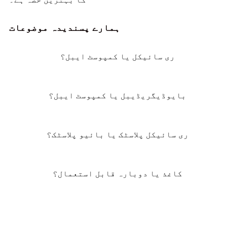
ہمارے پسندیدہ موضوعات
ری سائیکل یا کمپوسٹ ایبل؟
بایوڈیگریڈیبل یا کمپوسٹ ایبل؟
ری سائیکل پلاسٹک یا بائیو پلاسٹک؟
کاغذ یا دوبارہ قابل استعمال؟