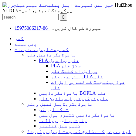
HuiZhou
YITO پیکیجنگ کمپنی، لمیٹڈ
سپورٹ کو کال کریں۔
+86-15975086317
گھر
پھل میلے
کمپوسٹ ایبل مصنوعات
بایوڈیگریڈیبل فلم
PLA فلم ہول سیل
PLA سکڑ فلم
پی ایل اے کلنگ فلم
ہائی بیریئر PLA فلم
فوڈ پیکیجنگ کے لئے پی ایل اے
فلم
بایوڈیگریڈیبل BOPLA فلم
بایوڈیگریڈیبل سیلفین فلم
بایوڈیگریڈیبل ٹیبل ویئر
تنکے اور کپ
بایوڈیگریڈیبل کٹلری ہول سیل
پلیٹیں اور پیالے۔
کلیم شیل کنٹینر
اپنی مرضی کے مطابق کمپوسٹ ایبل پیکیجنگ