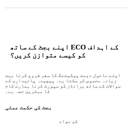
اپنے بجٹ کے ساتھ ECO کے اہداف
کو کیسے متوازن کریں؟
اپنے ماحول دوست پیکیجنگ کا سفر شروع کرنا بہت
زیادہ محسوس کر سکتا ہے۔ پیچیدہ پائیداری کے
سوالات کے ساتھ برانڈز کو سپورٹ کرنا ہمارے کام
کا بہترین حصہ ہے۔
بجٹ کی حکمت عملی
کم مواد