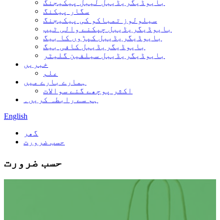
بایوڈیگریڈیبل لیبل پیکیجنگ
سگار پیکنگ
سیلولوز تمباکو کی پیکیجنگ
بایوڈیگریڈیبل چپکنے والی ٹیپ
بایوڈیگریڈیبل کپڑوں کا بیگ
بایوڈیگریڈیبل کافی بیگ
بایوڈیگریڈیبل سیلفین گلیٹر
خبریں
علم
ہمارے بارے میں
اکثر پوچھے گئے سوالات
ہم سے رابطہ کریں۔
English
گھر
حسب ضرورت
حسب ضرورت