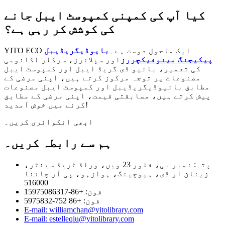
کیا آپ کی کمپنی کمپوسٹ ایبل جانے
کی کوشش کر رہی ہے؟
YITO ECO ایک ماحول دوست ہے۔
بایوڈیگریڈیبل
پیکیجنگ مینوفیکچررز
اور سپلائرز، سرکلر اکانومی
کی تعمیر، بائیو ڈی گریڈ ایبل اور کمپوسٹ ایبل
مصنوعات پر توجہ مرکوز کرتے ہیں، اپنی مرضی کے
مطابق بائیوڈیگریڈیبل اور کمپوسٹ ایبل مصنوعات
پیش کرتے ہیں، مسابقتی قیمت، اپنی مرضی کے مطابق
کرنے میں خوش آمدید!
ابھی انکوائری کریں۔
ہم سے رابطہ کریں۔
پتہ: نمبر بی، فلور 23 ویں، ورلڈ ٹریڈ سینٹر،
زینان آر ڈی، ہیوچینگ، ہوازہو، پی آر چائنا
516000
فون: +86-15975086317
فون: +86 752-5975832
E-mail: williamchan@yitolibrary.com
E-mail: estelleqiu@yitolibrary.com