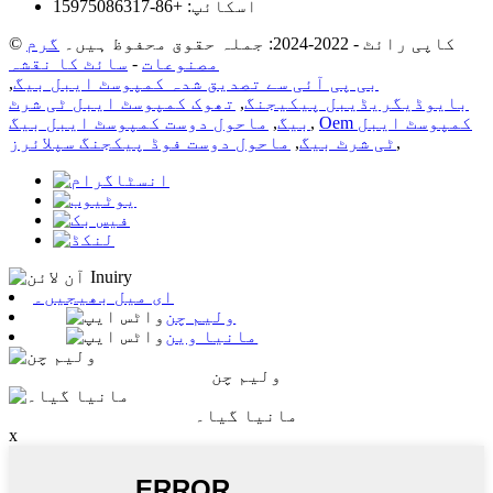
اسکائپ: +86-15975086317
© کاپی رائٹ - 2022-2024: جملہ حقوق محفوظ ہیں۔
گرم
مصنوعات
-
سائٹ کا نقشہ
بی پی آئی سے تصدیق شدہ کمپوسٹ ایبل بیگ
,
بایوڈیگریڈیبل پیکیجنگ
,
تھوک کمپوسٹ ایبل ٹی شرٹ
Oem کمپوسٹ ایبل
,
بیگ
,
ماحول دوست کمپوسٹ ایبل بیگ
,
ٹی شرٹ بیگ
,
ماحول دوست فوڈ پیکجنگ سپلائرز
ای میل بھیجیں۔
ولیم چن
مانیا وین
ولیم چن
مانیا گیا۔
x