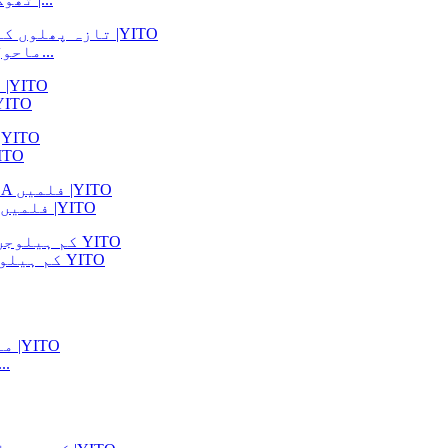
ماحول دوست فروٹ بلو بیری پیکجنگ کپ برائے فریز...
تھوک حسب ضرورت 2 طرفہ سگار ہیومی
کھانے کے پھل کے لیے پلاس
بایوڈیگریڈیبل اور ہائی ٹرانسپیرنسی PLA فلمیں |YITO
کم ہیلوجن سیلفین ہٹانے کے قابل چپکنے والے لیبلز YITO
منی سگار بیگ سیلفین پیکنگ بیگ بنانے 