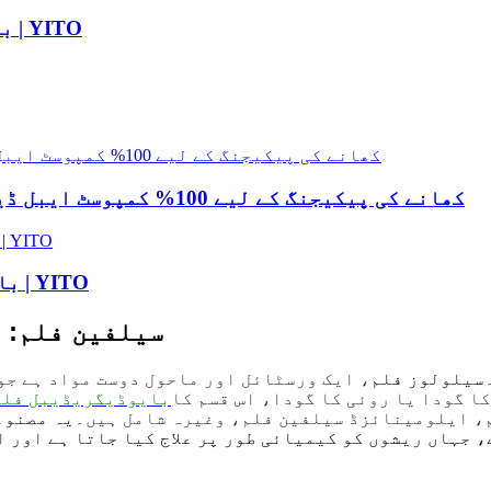
بایوڈیگریڈیبل سیلولوز سگریٹ فلٹر فلم | YITO
YITO کھانے کی پیکیجنگ کے لیے 100% کمپوسٹ ایبل ڈیگریڈیبل سیلولوز فلم کی ہول سیل
بایوڈیگریڈیبل ایلومینائزڈ سیلفین فلم | YITO
سیلفین فلم: 
سیلولوز فلم
، ایک ورسٹائل اور ماحول دوست مواد ہے جو
ا گودا یا روئی کا گودا، اس قسم کا
بایوڈیگریڈیبل فلم
م، ایلومینائزڈ سیلفین فلم، وغیرہ شامل ہیں۔
یہ مصنوع
، جہاں ریشوں کو کیمیائی طور پر علاج کیا جاتا ہے اور 