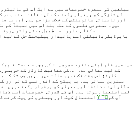
سیلفین کی منفرد خصوصیات میں سے ایک اس کی مائیکرو 
کی تازگی کو برقرار رکھنے کے لیے فائدہ مند ہے، ک
اور نامیاتی سالوینٹس کے خلاف مزاحم ہے، اور یہ جا
ہیں۔ مصنوعی فلموں کے مقابلے اس میں نسبتاً کم مک
سکتا ہے اور اسے طویل مدتی واٹر پروف 
بایوڈیگریڈیبلٹی اسے پائیدار پیکیجنگ حل کے لیے ای
سیلفین فلم اپنی منفرد خصوصیات کی وجہ سے مختلف پیکی
کے لیے مثالی ہے۔ اس کی شفافیت کارڈز کے خوبصورت 
کارڈز اس وقت تک قدیم حالت میں رہیں جب تک کہ وہ
بہترین بناتی ہے۔ یہ پیکج کے اندر نمی کے توازن کو
سگار اپنے ذائقے اور معیار کو برقرار رکھتے ہیں۔
فو
لیے استعمال ہوتا ہے۔ اس کی قدرتی خصوصیات اسے کھانے
آپ کو
YITO
استعمال کیک اور پیسٹری کو پیک کرنے کے