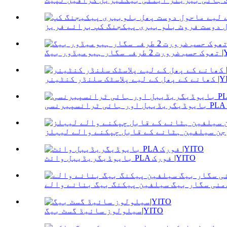
ڈور بیگ |YITO
ٹک سلنڈر کنٹینر |YITO
بایوڈیگریڈیبل وائٹ PLA فورک |YITO
والے...
سیلولوز سائیڈ گسٹ بیگ|YITO