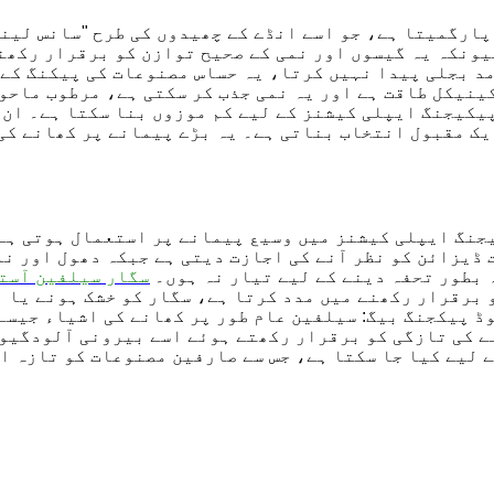
پارگمیتا ہے، جو اسے انڈے کے چھیدوں کی طرح "سانس لینے
یونکہ یہ گیسوں اور نمی کے صحیح توازن کو برقرار رکھن
مد بجلی پیدا نہیں کرتا، یہ حساس مصنوعات کی پیکنگ کے
ینیکل طاقت ہے اور یہ نمی جذب کر سکتی ہے، مرطوب ماحو
پیکیجنگ ایپلی کیشنز کے لیے کم موزوں بنا سکتا ہے۔
ان 
ک مقبول انتخاب بناتی ہے۔ یہ بڑے پیمانے پر کھانے کی
جنگ ایپلی کیشنز میں وسیع پیمانے پر استعمال ہوتی ہے
ڈیزائن کو نظر آنے کی اجازت دیتی ہے جبکہ دھول اور نمی
 بطور تحفہ دینے کے لیے تیار نہ ہوں۔
سگار سیلفین آست
 برقرار رکھنے میں مدد کرتا ہے، سگار کو خشک ہونے یا ب
ڈ پیکجنگ بیگ: سیلفین عام طور پر کھانے کی اشیاء جیسے
 کی تازگی کو برقرار رکھتے ہوئے اسے بیرونی آلودگیوں
 لیے کیا جا سکتا ہے، جس سے صارفین مصنوعات کو تازہ ا