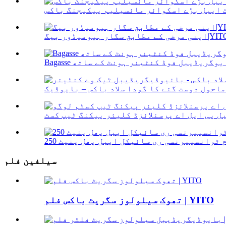
رضی کے مطابق سگار ہیومیڈور بیگ|YITO
طیل بایوگریڈیبل فوڈ کنٹینر ہونٹ کے ساتھ
سیلفین فلم
تھوک سیلولوز سگریٹ باکس فلم | YITO