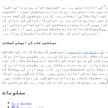
" کی اجازت دیتی ہے۔ یہ خصوصیت خراب ہونے والی اشیا
ے میں مدد دیتی ہے۔
مزید برآں، سیلفین تیل، الکلیس،
 لیے ایک مثالی انتخاب ہے۔
تاہم، سیلفین کی کچھ حدود
ل میں نرم ہو جاتی ہے۔
یہ اس کی کارکردگی کو متاثر کر
خرابیوں کے باوجود، سیلفین کی ماحولیاتی دوستی اور
 پیکیجنگ کے ساتھ ساتھ مختلف صنعتوں میں آرائشی اور
اندرونی استر کے مقاصد کے لئے استعمال ہوتا ہے۔
سیلفین فلم کی ایپلی کیشنز
۔
گریٹنگ کارڈ آستین
: سیلفین گریٹنگ کارڈز کی حفاظت
 کے خلاف رکاوٹ فراہم کرتی ہے۔ یہ یقینی بناتا ہے کہ
ین
: فلم کی سانس لینے کی صلاحیت اسے پیکنگ سگار کے لیے
ہت زیادہ نم ہونے سے روکتا ہے۔ یہ یقینی بناتا ہے کہ
 بیکڈ مال، کنفیکشنری اور تازہ پیداوار کی پیکنگ کے
 سے بچانے کی اجازت دیتی ہیں۔ مثال کے طور پر، اس کا
ور محفوظ رکھتے ہوئے اسے واضح طور پر دیکھ سکتے ہیں۔
کوئی فلمی حل!
پیشہ ور سیلوفا فراہم کرنے کو تیار ہے۔
معلومات
حسب ضرورت
PLA فلم ہول سیل