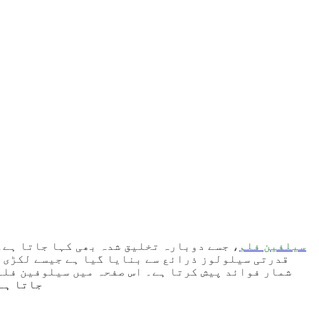
سیلفین فلم
، جسے دوبارہ تخلیق شدہ بھی کہا جاتا ہے۔
قدرتی سیلولوز ذرائع سے بنایا گیا ہے جیسے لکڑی ک
شمار فوائد پیش کرتا ہے۔ اس صفحہ میں سیلوفین فل
جاتا ہے