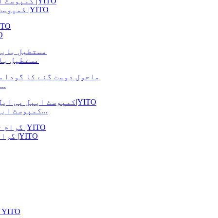
کمپوسٹ ایبل بڑے اسکوائر مائسیلیم پیکیجنگ باکس |YITO
اپنی م
Bagasse مست
ماحول دوست گنے کا گودا سلاد باکس – بایوڈیگ...
کمپوسٹ ایبل پی ایل اے پرسنلائزڈ کلیئر پیکنگ ٹیپ کسٹ...
250 گرام ٹرانسپیرنسی ری سائیکل ایبل پھل پنیٹ |YITO