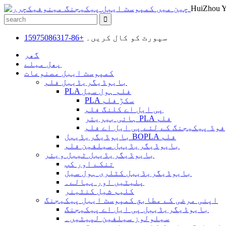
سپورٹ کو کال کریں۔
+86-15975086317
گھر
پھل میلے
کمپوسٹ ایبل مصنوعات
بایوڈیگریڈیبل فلم
PLA فلم ہول سیل
PLA سکڑ فلم
پی ایل اے کلنگ فلم
ہائی بیریئر PLA فلم
فوڈ پیکیجنگ کے لئے پی ایل اے فلم
بایوڈیگریڈیبل BOPLA فلم
بایوڈیگریڈیبل سیلفین فلم
بایوڈیگریڈیبل ٹیبل ویئر
تنکے اور کپ
بایوڈیگریڈیبل کٹلری ہول سیل
پلیٹیں اور پیالے۔
کلیم شیل کنٹینر
اپنی مرضی کے مطابق کمپوسٹ ایبل پیکیجنگ
بایوڈیگریڈیبل پی ایل اے پیکیجنگ
سیلولوز سیلفین لپیٹیں۔