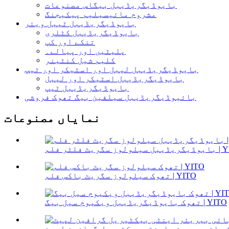
بایوڈیگریڈیبل بیگاس مصنوعات
مشروم مائیسیلیم پیکیجنگ
بایوڈیگریڈیبل ٹیبل ویئر
بایوڈیگریڈیبل کٹلری
تنکے اور کپ
پلیٹیں اور پیالے۔
کلیم شیل کنٹینر
بایوڈیگریڈیبل لیبل اور اسٹیکر اور ٹیپ
بایوڈیگریڈیبل اسٹیکر اور لیبل
بایوڈیگریڈیبل ٹیپ
بائیوڈیگریڈیبل سیلفین بیگ تھوک فروشی
نمایاں مصنوعات
گریٹ فلٹر فلم | YITO
تھوک سیلولوز سگریٹ باکس فلم | YITO
تھوک بایوڈیگریڈیبل ویکیوم سیل بیگ | YITO