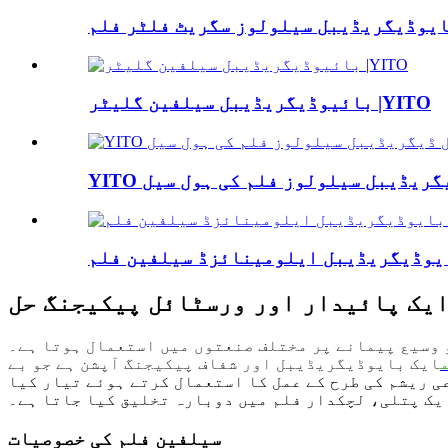
بائیوڈیگریڈیبل سیلفین گلیٹر |YITO
ایک پائیدار اور ورسٹائل پیکیجنگ حل
 وسیع پیمانے پر مختلف صنعتوں میں استعمال ہوتا ہے۔
ایک بایوڈیگریڈیبل اور شفاف پیکیجنگ آپشن ہے جو بے
ی ریشم کی طرح کے عمل کا استعمال کرتے ہوئے تیار کیا
ایک پتلی، لچکدار فلم میں دوبارہ تخلیق کیا جاتا ہے۔
سیلفین فلم کی خصوصیات